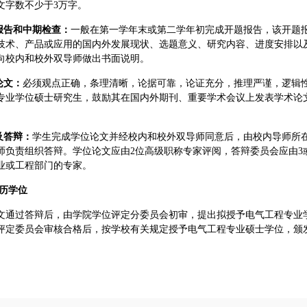
文字数不少于3万字。
报告和中期检查：
一般在第一学年末或第二学年初完成开题报告，该开题
技术、产品或应用的国内外发展现状、选题意义、研究内容、进度安排以
向校内和校外双导师做出书面说明。
论文：
必须观点正确，条理清晰，论据可靠，论证充分，推理严谨，逻辑
专业学位硕士研究生，鼓励其在国内外期刊、重要学术会议上发表学术论
及答辩：
学生完成学位论文并经校内和校外双导师同意后，由校内导师所
师负责组织答辩。学位论文应由2位高级职称专家评阅，答辩委员会应由3
业或工程部门的专家。
历学位
文通过答辩后，由学院学位评定分委员会初审，提出拟授予电气工程专业
评定委员会审核合格后，按学校有关规定授予电气工程专业硕士学位，颁