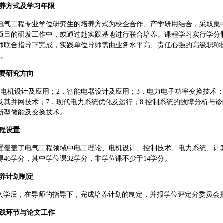
养方式及学习年限
电气工程专业学位研究生的培养方式为校企合作、产学研用结合，采取集
项目的研发工作中，或通过赴实践基地进行联合培养。课程学习实行学分
师联合指导下完成，实践单位导师需由业务水平高、责任心强的高级职称
年。
要研究方向
型电机设计及应用；
2
．智能电器设计及应用；
3
．电力电子功率变换技术
及其并网技术；
7
．现代电力系统优化及运行；
8.
控制系统的故障分析与诊
新型储能及变换技术。
程设置
置覆盖了电气工程领域中电工理论、电机设计、控制技术、电力系统、计
得46学分，其中学位课32学分，非学位课不少于14学分。
养计划制定
入学后，在导师的指导下，完成培养计划的制定，并报学位评定分委员会
践环节与论文工作