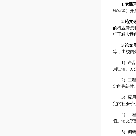
1.
实践
验室等）开
2.
论文
的行业背景
行工程实践
3.
论文
等，由校内
1）产
用理论、方
2）工
定的先进性
3）应
定的社会价
4）工
值。论文字数
5）调