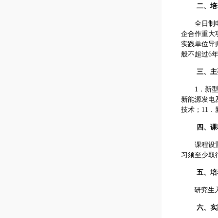
二、培
全日制
企合作重大
实践单位导
般不超过6
三、主
1
．新
新能源发电
技术；
11
．
四、课
课程设
习须至少取
五、培
研究生
六、实